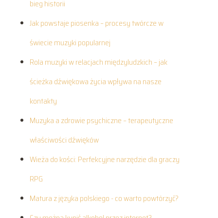
bieg historii
Jak powstaje piosenka – procesy twórcze w
świecie muzyki popularnej
Rola muzyki w relacjach międzyludzkich – jak
ścieżka dźwiękowa życia wpływa na nasze
kontakty
Muzyka a zdrowie psychiczne – terapeutyczne
właściwości dźwięków
Wieża do kości: Perfekcyjne narzędzie dla graczy
RPG
Matura z języka polskiego - co warto powtórzyć?
Czy można kupić alkohol przez internet?